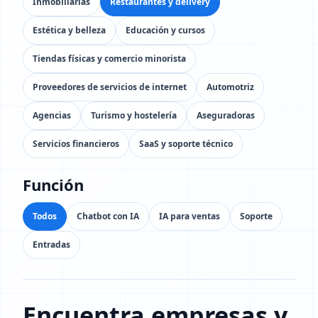
Inmobiliarias
Restaurantes y delivery
Estética y belleza
Educación y cursos
Tiendas físicas y comercio minorista
Proveedores de servicios de internet
Automotriz
Agencias
Turismo y hostelería
Aseguradoras
Servicios financieros
SaaS y soporte técnico
Función
Todos
Chatbot con IA
IA para ventas
Soporte
Entradas
Encuentra empresas y