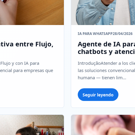
IA PARA WHATSAPP
28/04/2026
iva entre Flujo,
Agente de IA pa
chatbots y aten
Flujo y con IA para
IntroduçãoAtender a los cli
sencial para empresas que
las soluciones convenciona
humana — tienen lim...
Seguir leyendo