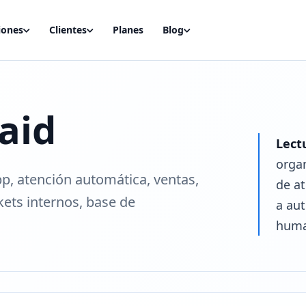
iones
Clientes
Planes
Blog
aid
Lect
orga
p, atención automática, ventas,
de at
kets internos, base de
a au
huma