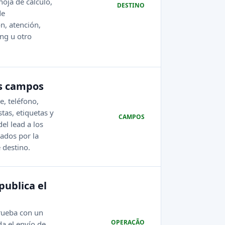
hoja de cálculo,
DESTINO
de
n, atención,
ng u otro
s campos
, teléfono,
tas, etiquetas y
CAMPOS
el lead a los
ados por la
 destino.
publica el
rueba con un
OPERAÇÃO
ida el envío de