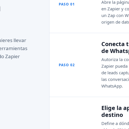
n
Abre la págin
PASO 01
en Zapier y c
un Zap con W
origen de dat
ieres llevar
Conecta 
herramientas
de Whats
do Zapier
Autoriza la c
PASO 02
Zapier pueda r
de leads capt
las conversac
WhatsApp.
Elige la a
destino
Define a dónd