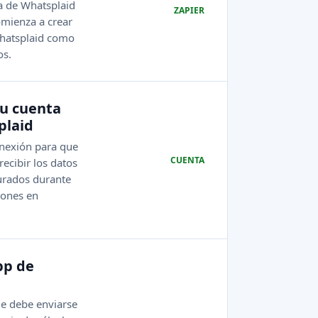
a de Whatsplaid
ZAPIER
omienza a crear
hatsplaid como
os.
tu cuenta
plaid
onexión para que
CUENTA
ecibir los datos
urados durante
iones en
pp de
e debe enviarse