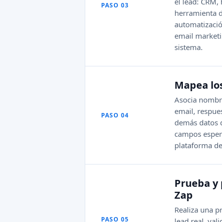
el lead: CRM, 
PASO 03
herramienta 
automatizació
email marketi
sistema.
Mapea lo
Asocia nombre
email, respues
PASO 04
demás datos d
campos esper
plataforma de
Prueba y 
Zap
Realiza una p
PASO 05
lead real, val